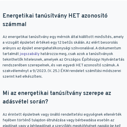
Energetikai tanúsítvány HET azonosító
számmal
Az energetikai tanúsítvány egy mérnök által kiállított minősítés, amely
a vizsgált épületet értékeli egy 12 betűs skálán. Az elért besorolás
arányos az épület energiahatékonysági színvonalával. A dokumentum
tartalmát
jogszabály
határozza meg, csak azok a tanúsítványok
tekinthetők hitelesnek, amelyek az Országos Építésügyi Nyilvántartás
rendszerében szerepelnek, és van egyedi HET azonosító számuk. A
szakvéleményt a 9/2023. (V. 25.) ÉKM rendelet számítási módszerei
szerint kell elkészíteni.
Mi az energetikai tanúsítvány szerepe az
adásvétel során?
Az érintett épületnek vagy önálló rendeltetési egységnek ellenérték
fejében történő tulajdon-átruházása vagy bérbeadása esetén
az
eladónak vagy a bérbeadónak a szerződés megkötésének napjáig be kell