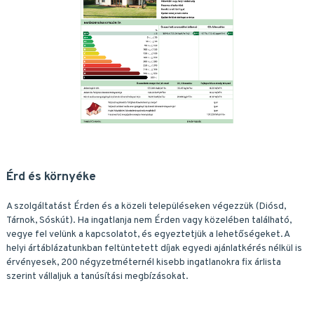
Érd és környéke
A szolgáltatást Érden és a közeli településeken végezzük (Diósd,
Tárnok, Sóskút). Ha ingatlanja nem Érden vagy közelében található,
vegye fel velünk a kapcsolatot, és egyeztetjük a lehetőségeket. A
helyi ártáblázatunkban feltüntetett díjak egyedi ajánlatkérés nélkül is
érvényesek, 200 négyzetméternél kisebb ingatlanokra fix árlista
szerint vállaljuk a tanúsítási megbízásokat.