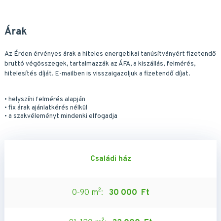
Árak
Az Érden érvényes árak a hiteles energetikai tanúsítványért fizetendő
bruttó végösszegek, tartalmazzák az ÁFA, a kiszállás, felmérés,
hitelesítés díját. E-mailben is visszaigazoljuk a fizetendő díjat.
• helyszíni felmérés alapján
• fix árak ajánlatkérés nélkül
• a szakvéleményt mindenki elfogadja
Családi ház
0-90 m²:
30 000 Ft