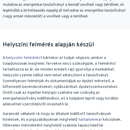
mutatnia az energetikai tanúsítványt a leendő vevőnek vagy bérlőnek, és
legkésőbb a birtokbaadás napjáig át kell adnia az energetikai tanúsítványt
(vagy annak másolatát) a vevőnek vagy a bérlőnek.
Helyszíni felmérés alapján készül
A
helyszíni felmérést
bármikor el tudjuk végezni, amikor a
tulajdonosnak megfelel. Tervekre nincs szükségünk, a felmérést
tartalmazza az ár, de minden eredeti rajz gyorsítja a munkánkat.
Helyszíni szemle nélkül nem lehet elkészíteni a tanúsítványt.
Személyesen felmérjük és dokumentáljuk az épület méreteit, a
hőtermelő berendezéseket, nyílászárókat, épületszerkezeteket.
Öntől csak az ingatlan helyrajzi számára van szükség az
energiatanúsítvány kiállításához, ez a tulajdoni lapról vagy korábbi
adásvételi szerződésről olvasható le.
Garanciát vállalunk rá, hogy az általunk kiállított tanúsítványok
hitelesek, és a jogszabályoknak megfelelő
tartalommal
készülnek.
Okleveles mérnökként megfelelő szakmai tapasztalattal