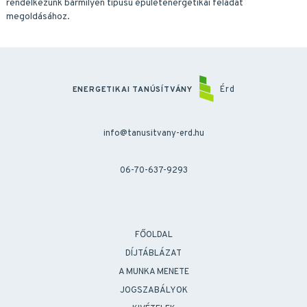
rendelkezünk bármilyen típusú épületenergetikai feladat
megoldásához.
Érd
ENERGETIKAI TANÚSÍTVÁNY
info@tanusitvany-erd.hu
06-70-637-9293
FŐOLDAL
DÍJTÁBLÁZAT
A MUNKA MENETE
JOGSZABÁLYOK